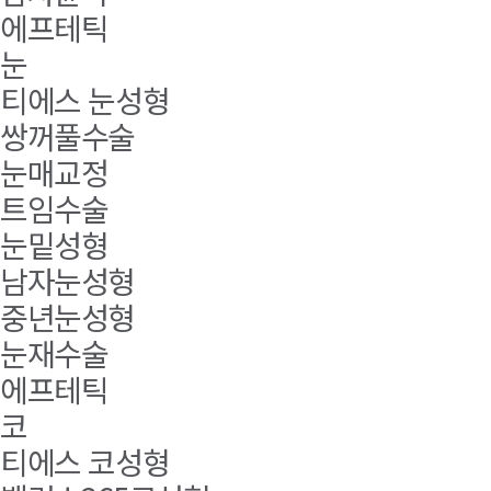
에프테틱
눈
티에스 눈성형
쌍꺼풀수술
눈매교정
트임수술
눈밑성형
남자눈성형
중년눈성형
눈재수술
에프테틱
코
티에스 코성형