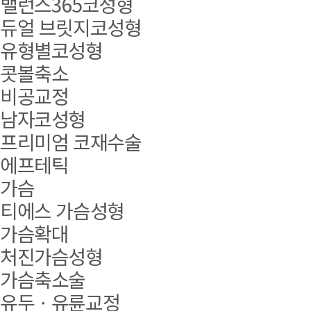
밸런스365코성형
듀얼 브릿지코성형
유형별코성형
콧볼축소
비공교정
남자코성형
프리미엄 코재수술
에프테틱
가슴
티에스 가슴성형
가슴확대
처진가슴성형
가슴축소술
유두ㆍ유륜교정