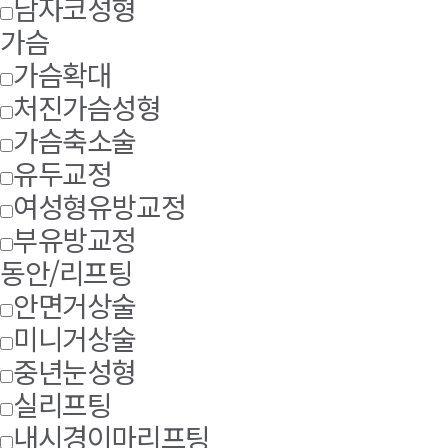
남자코성형
가슴
가슴확대
처진가슴성형
가슴축소술
유두교정
여성형유방교정
부유방교정
동안/리프팅
안면거상술
미니거상술
중년눈성형
실리프팅
내시경이마리프팅