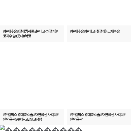
#눈재수술#절개쌍꺼풀#눈매교정(절개)#
#눈재수술#눈매교정(절개)#코재수술
코재수술#콧대#복코
윤곽
윤곽
BEST
BEST
#듀얼픽스 광대축소술#자연곡선 사각턱#
#듀얼픽스 광대축소술#자연곡선 사각턱#
안면윤곽#콧대+코끝#코성형
안면윤곽