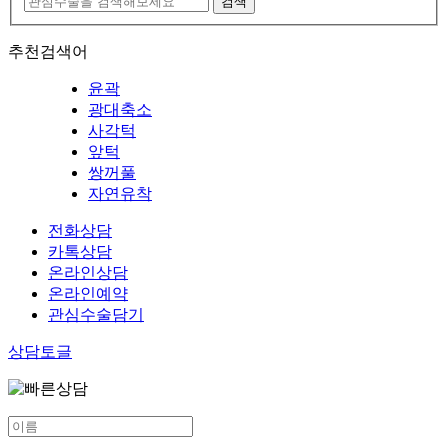
추천검색어
윤곽
광대축소
사각턱
앞턱
쌍꺼풀
자연유착
전화상담
카톡상담
온라인상담
온라인예약
관심수술담기
상담토글