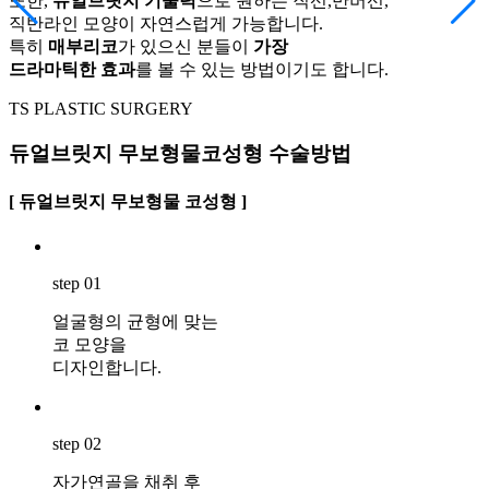
또한,
듀얼브릿지 기술력
으로 원하는 직선,반버선,
직반라인 모양이 자연스럽게 가능합니다.
특히
매부리코
가 있으신 분들이
가장
드라마틱한 효과
를 볼 수 있는 방법이기도 합니다.
TS PLASTIC SURGERY
듀얼브릿지 무보형물코성형
수술방법
[
듀얼브릿지 무보형물 코성형
]
step 01
얼굴형의 균형에 맞는
코 모양을
디자인합니다.
step 02
자가연골을 채취 후