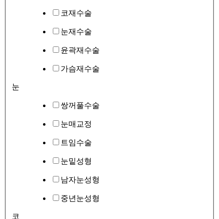
코재수술
눈재수술
윤곽재수술
가슴재수술
눈
쌍꺼풀수술
눈매교정
트임수술
눈밑성형
남자눈성형
중년눈성형
코