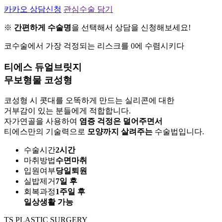
카카오 상담신청
관심수술 담기
※
간편하게 수술명
을 선택해서 상담을 신청해보세요!
코수술에서 가장 걱정되는 리스크를 0에 수렴시키다
티에스 듀얼브릿지
무보형물 코성형
코성형 시 콧대를 오똑하게 만드는 실리콘에 대한
거부감이 있는 분들에게 적합합니다.
자가연골을 사용하여
염증 걱정은 덜어주면서
티에스만의 기술력으로
모양까지 살려주는
수술법입니다.
수술시간
2시간
마취방법
수면마취
입원여부
당일퇴원
실밥제거
7일 후
회복과정
1주일 후
일상생활 가능
TS PLASTIC SURGERY