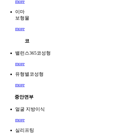
more
이마
보형물
more
코
밸런스365코성형
more
유형별코성형
more
중안면부
얼굴 지방이식
more
실리프팅