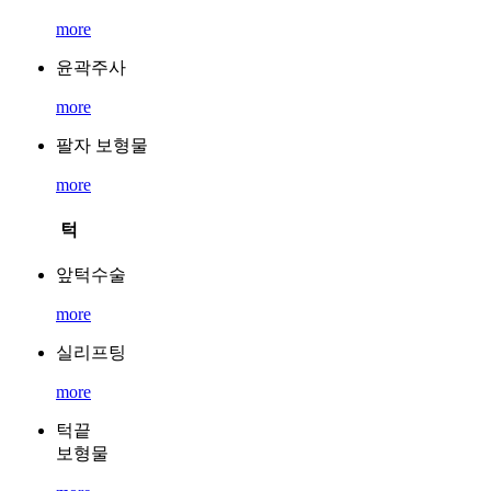
more
윤곽주사
more
팔자 보형물
more
턱
앞턱수술
more
실리프팅
more
턱끝
보형물