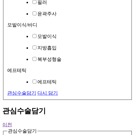
필러
윤곽주사
모발이식/바디
모발이식
지방흡입
복부성형술
에프테틱
에프테틱
관심수술담기
다시 담기
관심수술담기
이전
관심수술담기