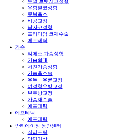
듀얼 브릿지코성형
유형별코성형
콧볼축소
비공교정
남자코성형
프리미엄 코재수술
에프테틱
가슴
티에스 가슴성형
가슴확대
처진가슴성형
가슴축소술
유두ㆍ유륜교정
여성형유방교정
부유방교정
가슴재수술
에프테틱
에프테틱
에프테틱
안티에이징 동안센터
실리프팅
안면거상