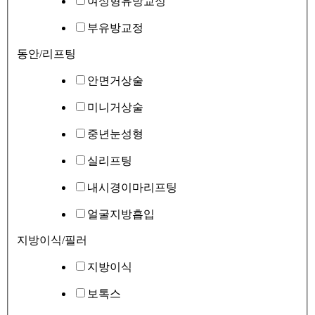
여성형유방교정
부유방교정
동안/리프팅
안면거상술
미니거상술
중년눈성형
실리프팅
내시경이마리프팅
얼굴지방흡입
지방이식/필러
지방이식
보톡스