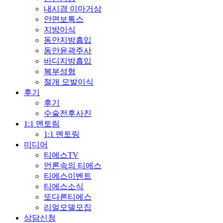
내시경 이마거상
안면보톡스
지방이식
동안지방흡입
동안윤곽주사
바디지방흡입
복부성형
절개 모발이식
후기
후기
수술전후사진
1:1 멘토링
1:1 멘토링
미디어
티에스TV
언론속의 티에스
티에스이벤트
티에스소식
또다른티에스
리얼모델모집
상담신청