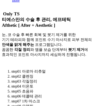
more
Only TS
티에스만의 수술 후 관리, 에프테틱
Afthetic [ After + Aesthetic ]
눈, 코 수술 후 빠른 회복 및 붓기 제거를 위한
기기 테라피와 함께 포인트 수기 마사지로 피부 전체의
안색을 맑게 해주는
프로그램입니다.
꼼꼼한
각질 정리
와 앰플 보습 단계부터
붓기 제거
에
효과적인 포인트 마사지까지 세심하게 진행됩니다.
step01 아로마 리츄얼
step02 클렌징
step03 각질정리
step04 이온토
step05 초음파
step06 데콜테 관리
step07 1차 마스크