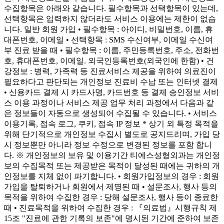
수집항목은 아래와 같습니다. 필수항목과 선택항목이 있는데,
선택항목은 입력하지 않더라도 서비스 이용에는 제한이 없습
니다. 일반 회원 가입 • 필수항목 : 아이디, 비밀번호, 이름, 휴
대폰번호, 이메일 • 선택항목 : SMS 수신여부, 이메일 수신여
부 진료 받을 때 • 필수항목 : 이름, 주민등록번호, 주소, 전화번
호, 휴대폰번호, 이메일. 외국인등록번호(외국인에 한함) • 건
강정보 : 병력, 가족력 등 진료서비스 제공을 위하여 의료진이
필요하다고 판단되는 개인정보 진료비 수납 또는 인터넷 결제
• 신용카드 결제 시 카드사명, 카드번호 등 결제 승인정보 서비
스 이용 과정이나 서비스 제공 업무 처리 과정에서 다음과 같
은 정보들이 자동으로 생성되어 수집될 수 있습니다. • 서비스
이용기록, 접속 로그, 쿠키, 접속 IP 정보 * 상기 외 특정 목적을
위해 단기적으로 개인정보 수집시 별도로 공지드리며, 가입 당
시 정보뿐만 아니라 정보 수정으로 변경된 정보를 포함 합니
다. ※ 개인정보의 보유 및 이용기간 티에스성형외과는 개인정
보의 수집목적 또는 제공받은 목적이 달성된 때에는 귀하의 개
인정보를 지체 없이 파기합니다. • 회원가입정보의 경우 : 회원
가입을 탈퇴하거나 회원에서 제명된 때 • 설문조사, 행사 등의
목적을 위하여 수집한 경우 : 당해 설문조사, 행사 등이 종료한
때 • 진료목적을 위하여 수집한 경우 : 『의료법』시행규칙 제
15조 "진료에 관한 기록의 보존"에 명시된 기간에 준하여 보존