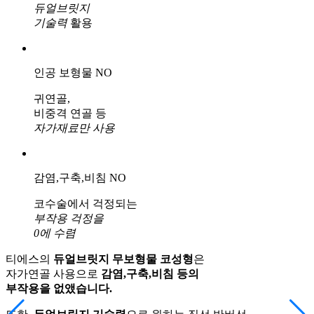
듀얼브릿지
기술력
활용
인공 보형물 NO
귀연골,
비중격 연골 등
자가재료만 사용
감염,구축,비침 NO
코수술에서 걱정되는
부작용 걱정을
0에 수렴
티에스의
듀얼브릿지 무보형물 코성형
은
자가연골 사용으로
감염,구축,비침 등의
부작용을 없앴습니다.