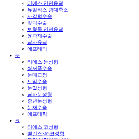
티에스 안면윤곽
듀얼픽스 광대축소
사각턱수술
앞턱수술
보형물 안면윤곽
윤곽재수술
남자윤곽
에프테틱
눈
티에스 눈성형
쌍꺼풀수술
눈매교정
트임수술
눈밑성형
남자눈성형
중년눈성형
눈재수술
에프테틱
코
티에스 코성형
밸런스365코성형