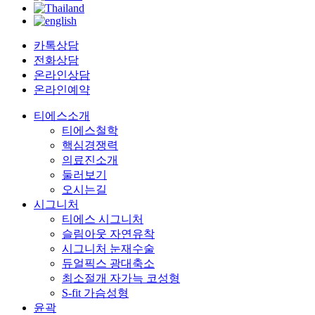
카톡상담
전화상담
온라인상담
온라인예약
티에스소개
티에스철학
핵심경쟁력
의료진소개
둘러보기
오시는길
시그니처
티에스 시그니처
슬림아웃 자연유착
시그니처 눈재수술
듀얼픽스 광대축소
최소절개 자가늑 코성형
S-fit 가슴성형
윤곽