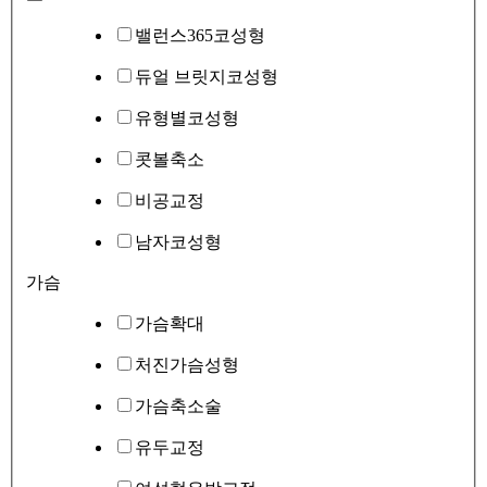
밸런스365코성형
듀얼 브릿지코성형
유형별코성형
콧볼축소
비공교정
남자코성형
가슴
가슴확대
처진가슴성형
가슴축소술
유두교정