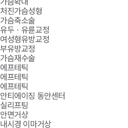
가슴확대
처진가슴성형
가슴축소술
유두ㆍ유륜교정
여성형유방교정
부유방교정
가슴재수술
에프테틱
에프테틱
에프테틱
안티에이징 동안센터
실리프팅
안면거상
내시경 이마거상