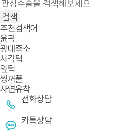
추천검색어
윤곽
광대축소
사각턱
앞턱
쌍꺼풀
자연유착
전화상담
카톡상담