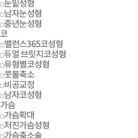
눈밑성형
남자눈성형
중년눈성형
코
밸런스365코성형
듀얼 브릿지코성형
유형별코성형
콧볼축소
비공교정
남자코성형
가슴
가슴확대
처진가슴성형
가슴축소술