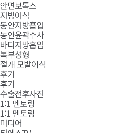
안면보톡스
지방이식
동안지방흡입
동안윤곽주사
바디지방흡입
복부성형
절개 모발이식
후기
후기
수술전후사진
1:1 멘토링
1:1 멘토링
미디어
티에스TV