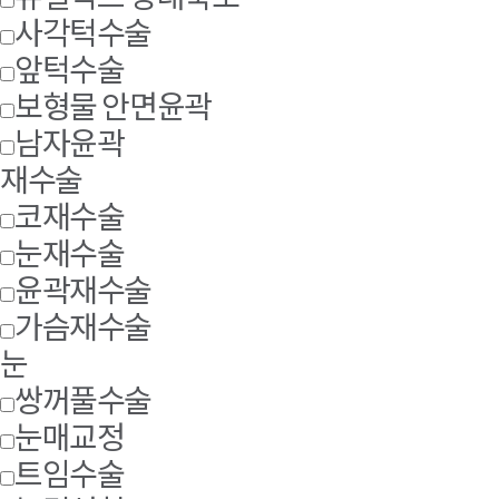
사각턱수술
앞턱수술
보형물 안면윤곽
남자윤곽
재수술
코재수술
눈재수술
윤곽재수술
가슴재수술
눈
쌍꺼풀수술
눈매교정
트임수술