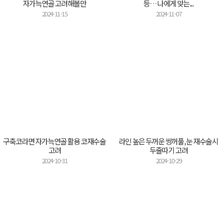
자가늑연골 고려해볼만
등… 나에게 맞는...
2024-11-15
2024-11-07
구축코라면 자가늑연골 활용 코재수술
라인 높은 두꺼운 쌍꺼풀, 눈 재수술시
고려
두줄따기 고려
2024-10-31
2024-10-29