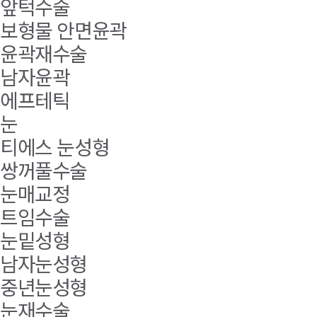
앞턱수술
보형물 안면윤곽
윤곽재수술
남자윤곽
에프테틱
눈
티에스 눈성형
쌍꺼풀수술
눈매교정
트임수술
눈밑성형
남자눈성형
중년눈성형
눈재수술