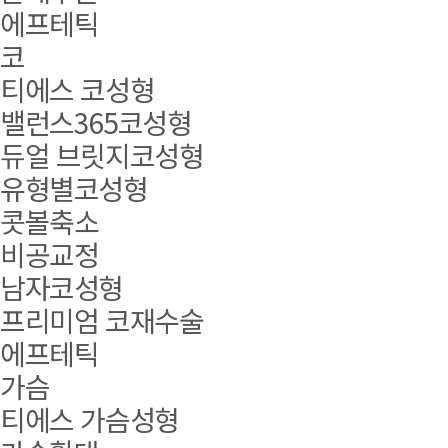
에프테틱
코
티에스 코성형
밸런스365코성형
듀얼 브릿지코성형
유형별코성형
콧볼축소
비공교정
남자코성형
프리미엄 코재수술
에프테틱
가슴
티에스 가슴성형