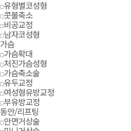
유형별코성형
콧볼축소
비공교정
남자코성형
가슴
가슴확대
처진가슴성형
가슴축소술
유두교정
여성형유방교정
부유방교정
동안/리프팅
안면거상술
미니거상술