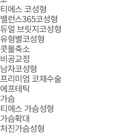
티에스 코성형
밸런스365코성형
듀얼 브릿지코성형
유형별코성형
콧볼축소
비공교정
남자코성형
프리미엄 코재수술
에프테틱
가슴
티에스 가슴성형
가슴확대
처진가슴성형