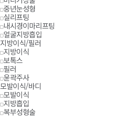
중년눈성형
실리프팅
내시경이마리프팅
얼굴지방흡입
지방이식/필러
지방이식
보톡스
필러
윤곽주사
모발이식/바디
모발이식
지방흡입
복부성형술