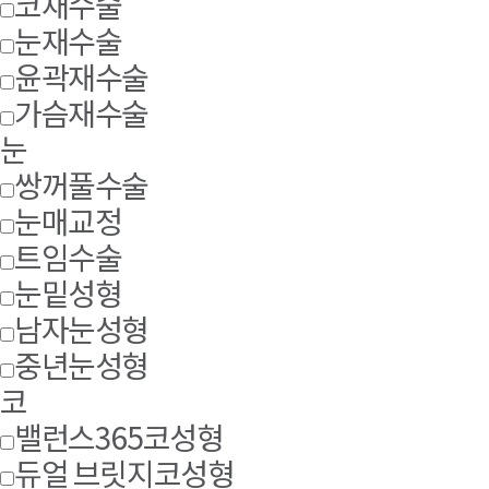
코재수술
눈재수술
윤곽재수술
가슴재수술
눈
쌍꺼풀수술
눈매교정
트임수술
눈밑성형
남자눈성형
중년눈성형
코
밸런스365코성형
듀얼 브릿지코성형