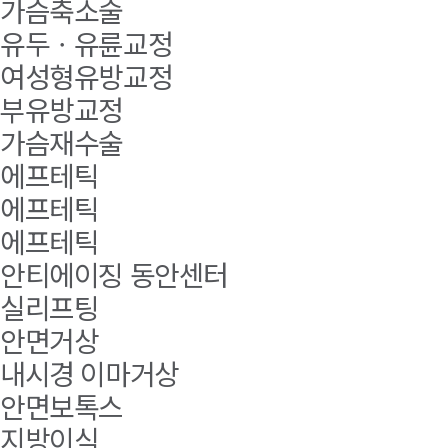
가슴축소술
유두ㆍ유륜교정
여성형유방교정
부유방교정
가슴재수술
에프테틱
에프테틱
에프테틱
안티에이징 동안센터
실리프팅
안면거상
내시경 이마거상
안면보톡스
지방이식