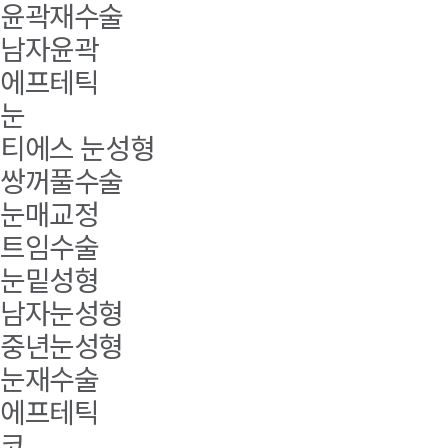
윤곽재수술
남자윤곽
에프테틱
눈
티에스 눈성형
쌍꺼풀수술
눈매교정
트임수술
눈밑성형
남자눈성형
중년눈성형
눈재수술
에프테틱
코