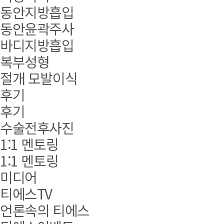
동안지방흡입
동안윤곽주사
바디지방흡입
복부성형
절개 모발이식
후기
후기
수술전후사진
1:1 멘토링
1:1 멘토링
미디어
티에스TV
언론속의 티에스