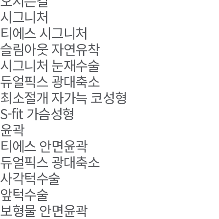
오시는길
시그니처
티에스 시그니처
슬림아웃 자연유착
시그니처 눈재수술
듀얼픽스 광대축소
최소절개 자가늑 코성형
S-fit 가슴성형
윤곽
티에스 안면윤곽
듀얼픽스 광대축소
사각턱수술
앞턱수술
보형물 안면윤곽